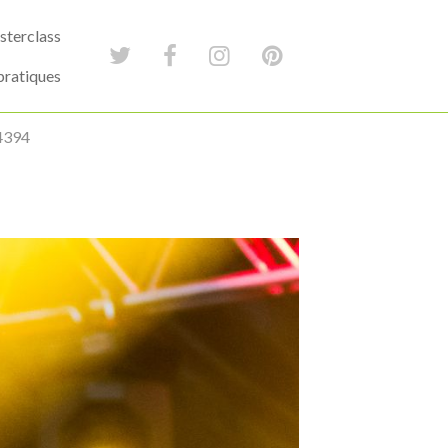
terclass
pratiques
4394