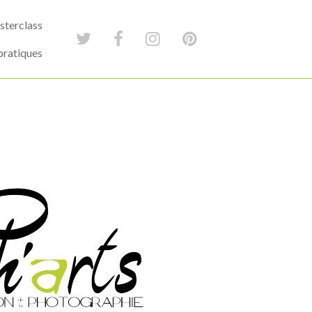
terclass
pratiques