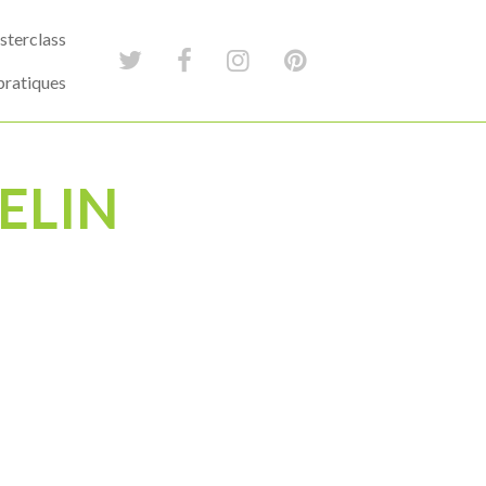
terclass
pratiques
VELIN