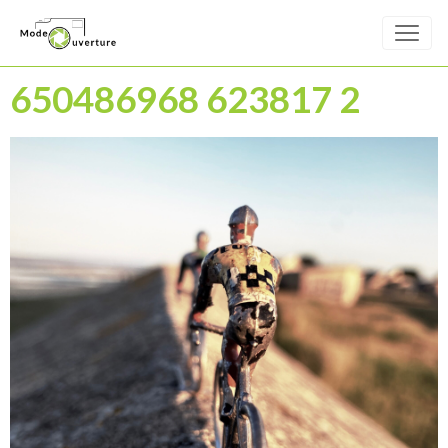
650486968 623817 2