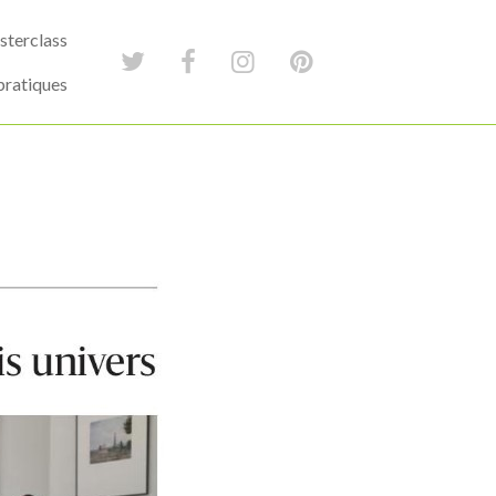
terclass
pratiques