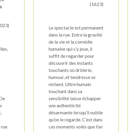
(1623)
es
2023)
Le spectacle est permanent
dans la rue. Entre la gravité
de la vie et la comédie
lles,
humaine qui s’y joue, il
,
suffit de regarder pour
découvrir des instants
touchants où drôlerie,
humour, et tendresse se
nichent. L’être humain
touchant dans sa
 De
sensibilité laisse échapper
es
une authenticité
,
désarmante lorsqu’il oublie
.
qu’on le regarde. C’est dans
 rue
ces moments volés que l’on