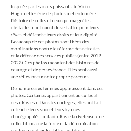
Inspirée par les mots puissants de Victor
Hugo, cette série de photos met en lumière
l’histoire de celles et ceux qui, malgré les
obstacles, continuent de se battre pour leurs
rêves et défendre leurs droits et leur dignité.
Beaucoup de ces photos sont tirées des
mobilisations contre la réforme des retraites
et la défense des services publics (entre 2019-
2023). Ces photos racontent des histoires de
courage et de persévérance. Elles sont aussi
une réflexion sur notre propre parcours.
De nombreuses femmes apparaissent dans ces
photos. Certaines appartiennent au collectif
des « Rosies ». Dans les cortèges, elles ont fait
entendre leurs voix et leurs hymnes
chorégraphiés. Imitant « Rosie la riveteuse », ce
collectif incarne la force et la détermination
des femmes dans les luttes sociales et