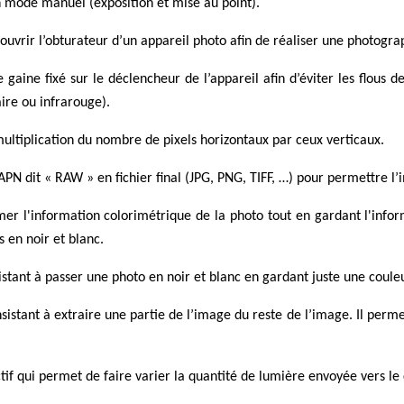
en mode manuel (exposition et mise au point).
ouvrir l’obturateur d’un appareil photo afin de réaliser une photogra
gaine fixé sur le déclencheur de l’appareil afin d’éviter les flous de 
ire ou infrarouge).
 multiplication du nombre de pixels horizontaux par ceux verticaux.
l’APN dit « RAW » en fichier final (JPG, PNG, TIFF, …) pour permettre l
mer l'information colorimétrique de la photo tout en gardant l'infor
 en noir et blanc.
nsistant à passer une photo en noir et blanc en gardant juste une coule
sistant à extraire une partie de l’image du reste de l’image. Il perm
tif qui permet de faire varier la quantité de lumière envoyée vers le 