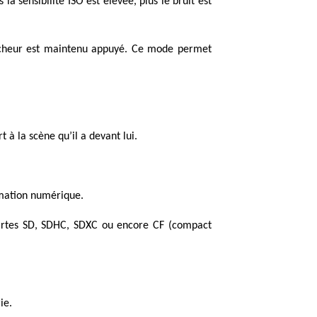
a sensibilité ISO est élevée, plus le bruit est
ncheur est maintenu appuyé. Ce mode permet
 à la scène qu’il a devant lui.
ormation numérique.
cartes SD, SDHC, SDXC ou encore CF (compact
ie.