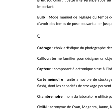
Bruit
(ou Grain) : cette interférence apparait 
important.
Bulb
: Mode manuel de réglage du temps de 
d'avoir des temps de pose pouvant aller jusqu
C
Cadrage
: choix artistique du photographe déc
Caillou
: terme familier pour désigner un obje
Capteur
: composant électronique situé à l’in
Carte mémoire
: unité amovible de stockag
flash), dont les capacités de stockage peuvent
Chambre noire
: nom du laboratoire utilisé 
CMJN
: acronyme de Cyan, Magenta, Jaune, Noi