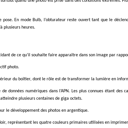
surtout quand une photo est prise dans des conditions extrêmes. Plus l
pose. En mode Bulb, l’obturateur reste ouvert tant que le décle
’à plusieurs heures.
idant de ce qu’il souhaite faire apparaître dans son image par rapport
ctif photo.
térieur du boîtier, dont le rôle est de transformer la lumière en inf
e de données numériques dans l’APN. Les plus connues étant des 
 atteindre plusieurs centaines de giga octets.
pour le développement des photos en argentique.
r, représentant les quatre couleurs primaires utilisées en imprimer