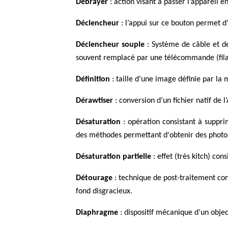
Débrayer
: action visant à passer l’appareil 
Déclencheur
: l’appui sur ce bouton permet d’
Déclencheur souple
: Système de câble et de 
souvent remplacé par une télécommande (fila
Définition
: taille d’une image définie par la
Dérawtiser
: conversion d’un fichier natif de 
Désaturation
: opération consistant à suppri
des méthodes permettant d'obtenir des photos
Désaturation partielle
: effet (très kitch) co
Détourage
: technique de post-traitement con
fond disgracieux.
Diaphragme
: dispositif mécanique d’un objec